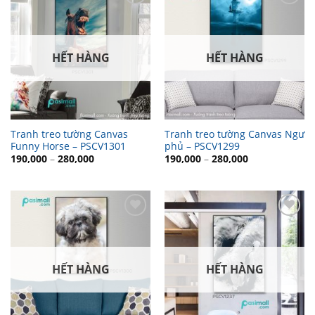
Thêm
Thêm
vào
vào
danh
danh
sách
sách
yêu
yêu
HẾT HÀNG
HẾT HÀNG
thích
thích
Tranh treo tường Canvas
Tranh treo tường Canvas Ngư
Funny Horse – PSCV1301
phủ – PSCV1299
190,000
–
280,000
190,000
–
280,000
Thêm
Thêm
vào
vào
danh
danh
sách
sách
yêu
yêu
HẾT HÀNG
HẾT HÀNG
thích
thích