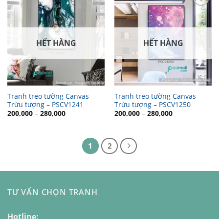
Thêm
Thêm
vào
vào
danh
danh
sách
sách
yêu
yêu
HẾT HÀNG
HẾT HÀNG
thích
thích
Tranh treo tường Canvas
Tranh treo tường Canvas
Trừu tượng – PSCV1241
Trừu tượng – PSCV1250
200,000
–
280,000
200,000
–
280,000
1
2
TƯ VẤN CHỌN TRANH
Hotline: