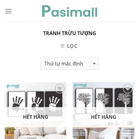
Skip
to
content
TRANH TRỪU TƯỢNG
LỌC
Thêm
Thêm
vào
vào
danh
danh
sách
sách
yêu
yêu
HẾT HÀNG
HẾT HÀNG
thích
thích