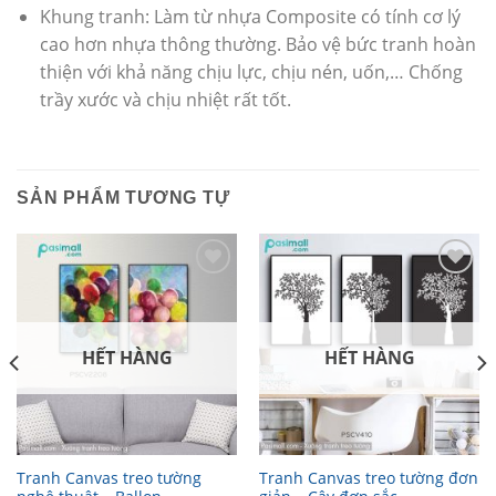
Khung tranh: Làm từ nhựa Composite có tính cơ lý
cao hơn nhựa thông thường. Bảo vệ bức tranh hoàn
thiện với khả năng chịu lực, chịu nén, uốn,… Chống
trầy xước và chịu nhiệt rất tốt.
SẢN PHẨM TƯƠNG TỰ
Thêm
Thêm
vào
vào
danh
danh
sách
sách
yêu
yêu
HẾT HÀNG
HẾT HÀNG
thích
thích
Tranh Canvas treo tường
Tranh Canvas treo tường đơn