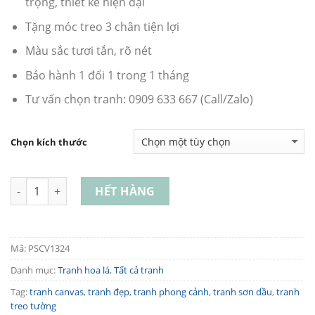
trọng, thiết kế hiện đại
Tặng móc treo 3 chân tiện lợi
Màu sắc tươi tắn, rõ nét
Bảo hành 1 đổi 1 trong 1 tháng
Tư vấn chọn tranh: 0909 633 667 (Call/Zalo)
Chọn kích thước
Số lượng
HẾT HÀNG
Mã:
PSCV1324
Danh mục:
Tranh hoa lá
,
Tất cả tranh
Tag:
tranh canvas
,
tranh đẹp
,
tranh phong cảnh
,
tranh sơn dầu
,
tranh
treo tường